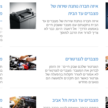
איזה חברה נותנת שירות של
מצברים עד הבית
– 
איזה חברה נותנת שירות של מצברים עד
הבית נתקעתם עם מצבר ששבק חיים
באמצע הדרך? אל דאגה! היום, כבר לא
צריך לגרור את הרכב למוסך
כש
בט
מצברים לגנרטורים
מצ
הגנרטור שלכם שבק חיים? זה הזמן
תח
לבדוק את המצבר! מצברים לגנרטורים
בר
לא אמורים לעורר תקלות בהפעלה של
רב
גנרטור כאשר הם תקינים ולמעשה הם
מצ
נטענים מחדש
רכ
מצברים עד הבית תל אביב
מצ
קמתם בבוקר ויצאתם לכיוון הרכב בדרך
הק