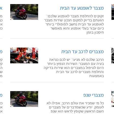
מצבר לאופנוע עד הבית
אי
זקוקים להחלפת מצבר לאופנוע שלכם?
מע
הגעתם בדיוק למקום הנכון! שירות מצבר
כב
לאופנוע עד הבית נחשב לפופולרי ביותר
את
כיום עבור בעלי אופנוע והוא מאפשר
כד
חיסכון בזמן
מצברים לרכב עד הבית
מצ
הרכב שלכם לא מניע? יש לכם כנראה
קל
בעיה עם המצבר! השירות הנפוץ ביותר
קש
היום לטיפול במצברים הוא שירות בדיקה
המ
והחלפת מצברים לרכב עד הבית.
שנ
באמצעות
מא
מצברי שנפ
מצ
כל מי שמכיר את עולם הרכב, אפילו לא
כא
לעומק, יודע שכשמדברים על מצברים
אנ
השם הראשון שקופץ לראש הוא שנפ.
אב