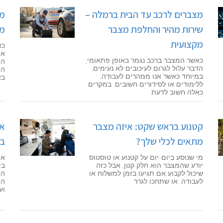
מצברים לרכב עד הבית ברמלה –
מצ
שירות מהיר והחלפת מצבר
מצ
מקצועית
כא
את
כאשר המצבר ברכב נגמר באופן פתאומי,
המ
הדבר עלול לגרום לעיכובים לא נעימים,
המ
במיוחד כאשר אנו ממהרים לעבודה,
בא
ללימודים או לסידורים חשובים. במקרים
כאלה חשוב לדעת
קטנוע בראש שקט: איזה מצבר
אי
מתאים לכלי שלך?
בי
מי שנוסע ביום-יום על קטנוע או טוסטוס
אי
יודע שהמצבר הוא חלק קטן, אבל כזה
בי
שיכול לקבוע אם תגיעו בזמן למשלוח או
הח
לעבודה, או שתחכו לגרר
הפ
וע