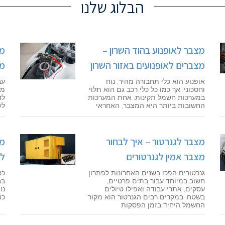
הבלוג שלנו
מצבר לאופנוע בהוד השרון –
מצ
מצברים לאופנועים באזור השרון
מצ
אופנוע הוא כלי תחבורה מהיר, נוח
עב
וחסכוני, אך כמו כל כלי רכב גם הוא תלוי
מו
במערכות חשמל תקינות. אחת המערכות
לד
החשובות ביותר היא המצבר, האחראי
לע
מצבר לגנרטור – איך לבחור
מצ
מצבר אמין לגנרטורים
למ
גנרטורים הפכו בשנים האחרונות לפתרון
כא
חשוב במיוחד עבור בתים פרטיים,
בח
עסקים, אתרי עבודה ואפילו טיולים
נו
בשטח. במקרים רבים הגנרטור הוא מקור
כו
החשמל היחיד בזמן הפסקות