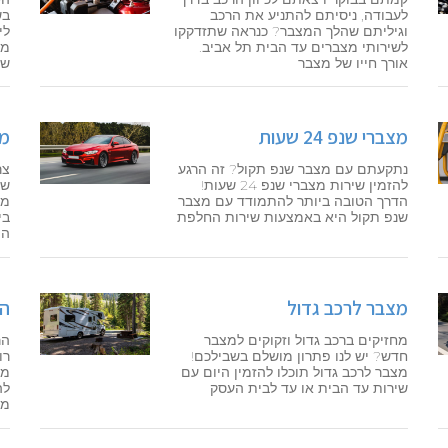
לעבודה, ניסיתם להתניע את הרכב
בש
וגיליתם שהלך המצבר? כנראה שתזדקקו
לי
לשירותי מצברים עד הבית תל אביב.
מע
אורך חייו של מצבר
שמ
מצברי שנפ 24 שעות
מצ
נתקעתם עם מצבר שנפ תקול? זה הרגע
צר
להזמין שירות מצברי שנפ 24 שעות!
של
הדרך הטובה ביותר להתמודד עם מצבר
מצ
שנפ תקול היא באמצעות שירות החלפת
בי
המ
מצבר לרכב גדול
הח
מחזיקים ברכב גדול וזקוקים למצבר
הר
חדש? יש לנו פתרון מושלם בשבילכם!
רו
מצבר לרכב גדול תוכלו להזמין היום עם
מצ
שירות עד הבית או עד לבית העסק
לה
מצ